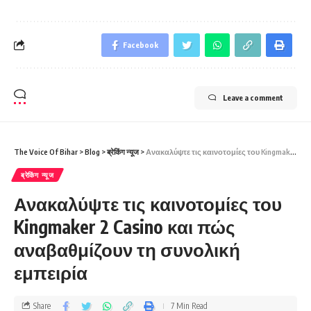
Facebook
Leave a comment
The Voice Of Bihar
>
Blog
>
ब्रेकिंग न्यूज
>
Ανακαλύψτε τις καινοτομίες του Kingmaker 2 Casino και πώς αναβαθμίζουν τη συνολική εμπειρία
ब्रेकिंग न्यूज
Ανακαλύψτε τις καινοτομίες του
Kingmaker 2 Casino και πώς
αναβαθμίζουν τη συνολική
εμπειρία
Share
7 Min Read