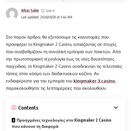
Arbaz Salim
Last updated: 2026/06/30 at 5:44 AM
Στο παρόν άρθρο, θα εξετάσουμε τις καινοτομίες που
προσφέρει το Kingmaker 2 Casino, εστιάζοντας σε πτυχές
που αναβαθμίζουν τη συνολική εμπειρία των παικτών. Από
την πρωτοποριακή τεχνολογία έως τις νέες δυνατότητες
παιχνιδιού, το Kingmaker 2 Casino αναδεικνύει τις τελευταίες
τάσεις στον κόσμο των διαδικτυακών καζίνο. Αν
ενδιαφέρεστε για την εμπειρία του
kingmaker 3 casino
,
παρακολουθήστε τις λεπτομέρειες που ακολουθούν.
Contents
Προηγμένες τεχνολογίες στο Kingmaker 2 Casino
που κάνουν τη διαφορά