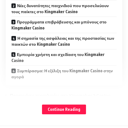
Νέες δυνατότητες παιχνιδιού που προσελκύουν
τους παίκτες στο Kingmaker Casino
Προγράμματα επιβράβευσης και μπόνους στο
Kingmaker Casino
Η σημασία της ασφάλειας και της προστασίας των
παικτών στο Kingmaker Casino
Εμπειρία χρήστη και σχεδίαση του Kingmaker
Casino
Συμπέρασμα: Η εξέλιξη του Kingmaker Casino στην
αγορά
Προηγμένες τεχνολογίες στο Kingmaker 2 Casino
Νέες δυνατότητες παιχνιδιού που προσελκύουν τους
Continue Reading
παίκτες
Προγράμματα επιβράβευσης και μπόνους στο