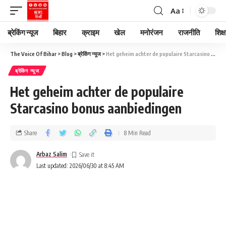
Aa
ब्रेकिंग न्यूज
बिहार
क्राइम
खेल
मनोरंजन
राजनीति
शिक्ष
The Voice Of Bihar
>
Blog
>
ब्रेकिंग न्यूज
>
Het geheim achter de populaire Starcasino bonus aanbiedingen
ब्रेकिंग न्यूज
Het geheim achter de populaire
Starcasino bonus aanbiedingen
Share
8 Min Read
Arbaz Salim
Last updated: 2026/06/30 at 8:45 AM