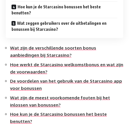
Hoe kun je de Starcasino bonussen het beste
benutten?
Wat zeggen gebruikers over de uitbetalingen en
bonussen bij Starcasino?
Wat zijn de verschillende soorten bonus
aanbiedingen bij Starcasino?
Hoe werkt de Starcasino welkomstbonus en wat zijn
de voorwaarden?
De voordelen van het gebruik van de Starcasino app
voor bonussen
Wat zijn de meest voorkomende fouten bij het
inlossen van bonussen?
Hoe kun je de Starcasino bonussen het beste
benutten?