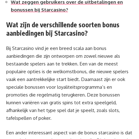
Wat zeggen gebruikers over de uitbetalingen en
bonussen bij Starcasino?
Wat zijn de verschillende soorten bonus
aanbiedingen bij Starcasino?
Bij Starcasino vind je een breed scala aan bonus
aanbiedingen die zijn ontworpen om zowel nieuwe als
bestaande spelers aan te trekken. Een van de meest
populaire opties is de welkomstbonus, die nieuwe spelers
vaak een aantrekkelijke start biedt. Daarnaast zijn er ook
speciale bonussen voor loyaliteitsprogramma’s en
promoties die regelmatig terugkeren. Deze bonussen
kunnen variëren van gratis spins tot extra speelgeld,
afhankelijk van het type spel dat je speelt, zoals slots,
tafelspellen of poker.
Een ander interessant aspect van de bonus starcasino is dat