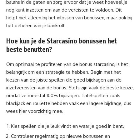
balans in de gaten en zorg ervoor dat je weet hoeveel je
nog kunt inzetten om aan de vereisten te voldoen. Dit
helpt niet alleen bij het inlossen van bonussen, maar ook bij
het beheren van je bankroll.
Hoe kun je de Starcasino bonussen het
beste benutten?
Om optimaal te profiteren van de bonus starcasino, is het
belangrijk om een strategie te hebben. Begin met het
kiezen van de juiste spellen die goed bijdragen aan de
inzetvereisten van de bonus. Slots zijn vaak de beste keuze,
omdat ze meestal 100% bijdragen. Tafelspellen zoals
blackjack en roulette hebben vaak een lagere bijdrage, dus
wees hier voorzichtig mee.
Kies spellen die je leuk vindt en waar je goed in bent.
Controleer regelmatig op nieuwe bonussen en