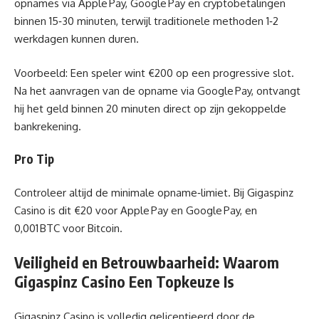
opnames via Apple Pay, Google Pay en cryptobetalingen
binnen 15‑30 minuten, terwijl traditionele methoden 1‑2
werkdagen kunnen duren.
Voorbeeld: Een speler wint €200 op een progressive slot.
Na het aanvragen van de opname via Google Pay, ontvangt
hij het geld binnen 20 minuten direct op zijn gekoppelde
bankrekening.
Pro Tip
Controleer altijd de minimale opname‑limiet. Bij Gigaspinz
Casino is dit €20 voor Apple Pay en Google Pay, en
0,001 BTC voor Bitcoin.
Veiligheid en Betrouwbaarheid: Waarom
Gigaspinz Casino Een Topkeuze Is
Gigaspinz Casino is volledig gelicentieerd door de