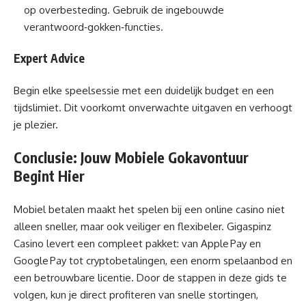
op overbesteding. Gebruik de ingebouwde
verantwoord‑gokken‑functies.
Expert Advice
Begin elke speelsessie met een duidelijk budget en een
tijdslimiet. Dit voorkomt onverwachte uitgaven en verhoogt
je plezier.
Conclusie: Jouw Mobiele Gokavontuur
Begint Hier
Mobiel betalen maakt het spelen bij een online casino niet
alleen sneller, maar ook veiliger en flexibeler. Gigaspinz
Casino levert een compleet pakket: van Apple Pay en
Google Pay tot cryptobetalingen, een enorm spelaanbod en
een betrouwbare licentie. Door de stappen in deze gids te
volgen, kun je direct profiteren van snelle stortingen,