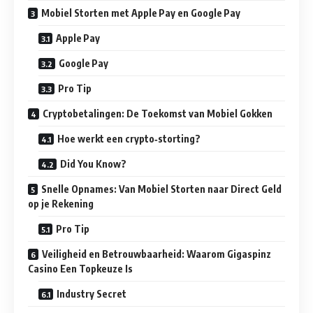
Mobiel Storten met Apple Pay en Google Pay
Apple Pay
Google Pay
Pro Tip
Cryptobetalingen: De Toekomst van Mobiel Gokken
Hoe werkt een crypto‑storting?
Did You Know?
Snelle Opnames: Van Mobiel Storten naar Direct Geld
op je Rekening
Pro Tip
Veiligheid en Betrouwbaarheid: Waarom Gigaspinz
Casino Een Topkeuze Is
Industry Secret