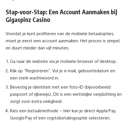
Stap‑voor‑Stap: Een Account Aanmaken bij
Gigaspinz Casino
Voordat je kunt profiteren van de mobiele betaalopties,
moet je eerst een account aanmaken. Het proces is simpel
en duurt minder dan vijf minuten.
Ga naar de website via je mobiele browser of desktop.
Klik op “Registreren”. Vul je e‑mail, geboortedatum en
een sterk wachtwoord in.
Bevestig je identiteit met een foto‑ID (bijvoorbeeld
paspoort of rijbewijs). Dit is een wettelijke verplichting en
zorgt voor extra veiligheid.
Kies een betaalmethode – hier kun je direct Apple Pay,
Google Pay of een cryptobetalingsoptie selecteren.