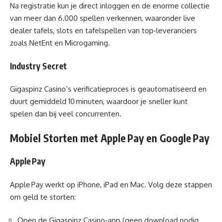
Na registratie kun je direct inloggen en de enorme collectie
van meer dan 6.000 spellen verkennen, waaronder live
dealer tafels, slots en tafelspellen van top‑leveranciers
zoals NetEnt en Microgaming.
Industry Secret
Gigaspinz Casino’s verificatieproces is geautomatiseerd en
duurt gemiddeld 10 minuten, waardoor je sneller kunt
spelen dan bij veel concurrenten.
Mobiel Storten met Apple Pay en Google Pay
Apple Pay
Apple Pay werkt op iPhone, iPad en Mac. Volg deze stappen
om geld te storten:
Open de Gigaspinz Casino‑app (geen download nodig,