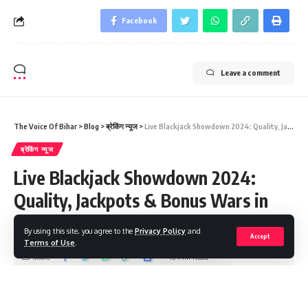
Facebook
Leave a comment
The Voice Of Bihar
>
Blog
>
ब्रेकिंग न्यूज
>
Live Blackjack Showdown 2024: Quality, Jackpots & Bonus Wars in the iGaming Arena
ब्रेकिंग न्यूज
Live Blackjack Showdown 2024:
Quality, Jackpots & Bonus Wars in
the iGaming Arena
By using this site, you agree to the
Privacy Policy
and
Accept
Terms of Use
.
Share
13 Min Read
Arbaz Salim
Last updated: 2026/07/11 at 6:46 AM