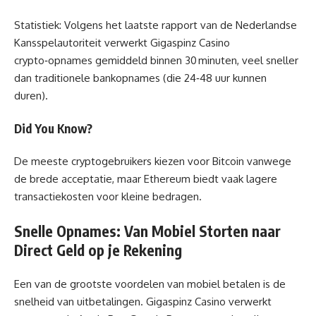
Statistiek: Volgens het laatste rapport van de Nederlandse
Kansspelautoriteit verwerkt Gigaspinz Casino
crypto‑opnames gemiddeld binnen 30 minuten, veel sneller
dan traditionele bankopnames (die 24‑48 uur kunnen
duren).
Did You Know?
De meeste cryptogebruikers kiezen voor Bitcoin vanwege
de brede acceptatie, maar Ethereum biedt vaak lagere
transactiekosten voor kleine bedragen.
Snelle Opnames: Van Mobiel Storten naar
Direct Geld op je Rekening
Een van de grootste voordelen van mobiel betalen is de
snelheid van uitbetalingen. Gigaspinz Casino verwerkt