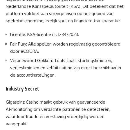
Nederlandse Kansspelautoriteit (KSA). Dit betekent dat het
platform voldoet aan strenge eisen op het gebied van
spelerbescherming, eerlijk spel en financiële transparantie.
Licentie: KSA‑licentie nr. 1234/2023.
Fair Play: Alle spellen worden regelmatig gecontroleerd
door eCOGRA.
Verantwoord Gokken: Tools zoals stortingslimieten,
verlieslimieten en zelfuitsluiting zijn direct beschikbaar in
de accountinstellingen.
Industry Secret
Gigaspinz Casino maakt gebruik van geavanceerde
AI‑monitoring om verdachte patronen te detecteren,
waardoor fraude en verslaving vroegtijdig worden
aangepakt.