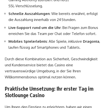
SSL‑Verschlüsselung.
Schnelle Auszahlungen
: Wie bereits erwähnt, erfolgt
die Auszahlung innerhalb von 24 Stunden.
Live‑Support rund um die Uhr
: Bei Fragen zum Bonus
erreichen Sie das Team per Chat oder Telefon sofort.
Mobiles Spielerlebnis
: Alle Spiele, inklusive
Dragonia
,
laufen flüssig auf Smartphones und Tablets.
Durch diese Kombination aus Sicherheit, Geschwindigkeit
und Kundenservice bietet das Casino eine
vertrauenswürdige Umgebung, in der Sie Ihren
Willkommensbonus optimal nutzen können.
Praktische Umsetzung: Ihr erster Tag im
Slotlounge Casino
Um Ihnen den Einstieg zu erleichtern, haben wir einen