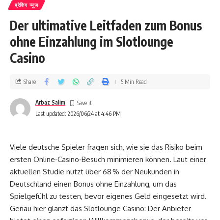
ब्रेकिंग न्यूज
Der ultimative Leitfaden zum Bonus
ohne Einzahlung im Slotlounge
Casino
Share
5 Min Read
Arbaz Salim
Last updated: 2026/06/24 at 4:46 PM
Viele deutsche Spieler fragen sich, wie sie das Risiko beim
ersten Online‑Casino‑Besuch minimieren können. Laut einer
aktuellen Studie nutzt über 68 % der Neukunden in
Deutschland einen Bonus ohne Einzahlung, um das
Spielgefühl zu testen, bevor eigenes Geld eingesetzt wird.
Genau hier glänzt das Slotlounge Casino: Der Anbieter