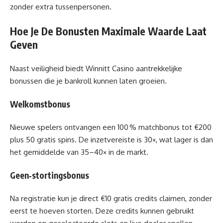
zonder extra tussenpersonen.
Hoe Je De Bonusten Maximale Waarde Laat
Geven
Naast veiligheid biedt Winnitt Casino aantrekkelijke
bonussen die je bankroll kunnen laten groeien.
Welkomstbonus
Nieuwe spelers ontvangen een 100 % matchbonus tot €200
plus 50 gratis spins. De inzetvereiste is 30×, wat lager is dan
het gemiddelde van 35–40× in de markt.
Geen‑stortingsbonus
Na registratie kun je direct €10 gratis credits claimen, zonder
eerst te hoeven storten. Deze credits kunnen gebruikt