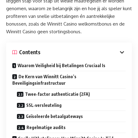
leggen stap voor stap uit welke maatregelen er worden
genomen, waarom ze belangrijk zijn en hoe jij als speler kunt
profiteren van snelle uitbetalingen én aantrekkelijke
bonussen, zoals de Winnitt Casino welkomstbonus en de
Winnitt Casino geen stortingsbonus.
Contents
Waarom Veiligheid bij Betalingen Cruciaal Is
De Kern van Winnitt Casino’s
Beveiligingsinfrastructuur
Twee‑factor authenticatie (2FA)
SSL‑versleuteling
Geïsoleerde betaalgateways
Regelmatige audits