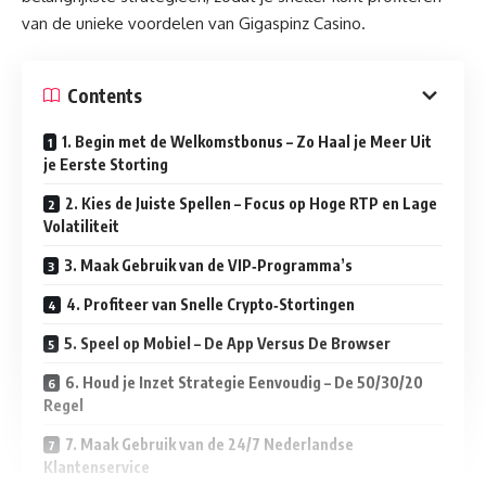
van de unieke voordelen van Gigaspinz Casino.
Contents
1. Begin met de Welkomstbonus – Zo Haal je Meer Uit
je Eerste Storting
2. Kies de Juiste Spellen – Focus op Hoge RTP en Lage
Volatiliteit
3. Maak Gebruik van de VIP‑Programma’s
4. Profiteer van Snelle Crypto‑Stortingen
5. Speel op Mobiel – De App Versus De Browser
6. Houd je Inzet Strategie Eenvoudig – De 50/30/20
Regel
7. Maak Gebruik van de 24/7 Nederlandse
Klantenservice