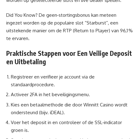
worden op geselecteerde slots en live dealer spellen.
Did You Know? De geen‑stortingsbonus kan meteen
ingezet worden op de populaire slot “Starburst”, een
uitstekende manier om de RTP (Return to Player) van 96,1 %
te ervaren.
Praktische Stappen voor Een Veilige Deposit
en Uitbetaling
Registreer en verifieer je account via de
standaardprocedure.
Activeer 2FA in het beveiligingsmenu.
Kies een betaalmethode die door Winnitt Casino wordt
ondersteund (bijv. iDEAL).
Voer het deposit in en controleer of de SSL‑indicator
groen is.