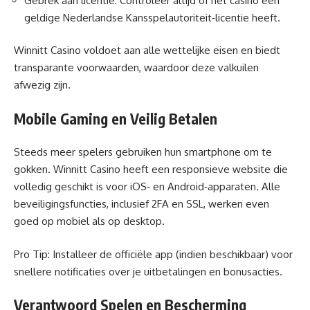
Gebrek aan licentie: Controleer altijd of het casino een
geldige Nederlandse Kansspelautoriteit‑licentie heeft.
Winnitt Casino voldoet aan alle wettelijke eisen en biedt
transparante voorwaarden, waardoor deze valkuilen
afwezig zijn.
Mobile Gaming en Veilig Betalen
Steeds meer spelers gebruiken hun smartphone om te
gokken. Winnitt Casino heeft een responsieve website die
volledig geschikt is voor iOS‑ en Android‑apparaten. Alle
beveiligingsfuncties, inclusief 2FA en SSL, werken even
goed op mobiel als op desktop.
Pro Tip: Installeer de officiële app (indien beschikbaar) voor
snellere notificaties over je uitbetalingen en bonusacties.
Verantwoord Spelen en Bescherming