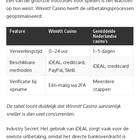
Een van de grootste frustraties voor spelers is het wachten
op hun winst. Winnitt Casino heeft de uitbetalingsprocessen
geoptimaliseerd:
Feature
Winnitt Casino
Gemiddelde
Nederlandse
casino’s
Verwerkingstijd
0–24 uur
1–5 dagen
Beschikbare
iDEAL, creditcard,
iDEAL, creditcard
methoden
PayPal, Skrill
Verificatie bij
Meerdere
Eén‑malig via 2FA
opname
stappen
De tabel toont duidelijk dat Winnitt Casino aanzienlijk
sneller is dan veel concurrenten.
Industry Secret: Het gebruik van iDEAL zorgt vaak voor de
snelste uitbetaling, omdat het directe bankoverdracht is