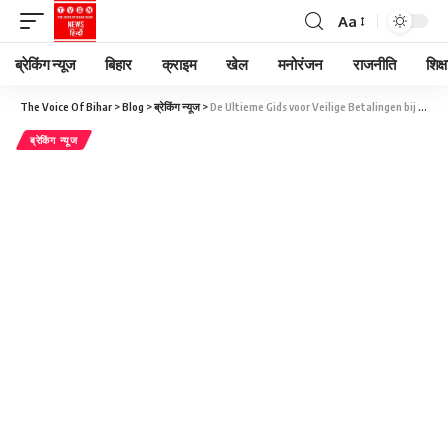
Aa
ब्रेकिंग न्यूज
बिहार
क्राइम
खेल
मनोरंजन
राजनीति
शिक्ष
The Voice Of Bihar
>
Blog
>
ब्रेकिंग न्यूज
>
De Ultieme Gids voor Veilige Betalingen bij Winnitt Casino: Bescherming, Snelheid en Bonusvoordeel
ब्रेकिंग न्यूज