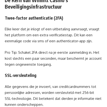
De Kern van Winnitt Casino’s
Beveiligingsinfrastructuur
Twee‑factor authenticatie (2FA)
Elke keer dat je inlogt of een uitbetaling aanvraagt, vraagt
het platform om een extra verificatiestap. Dit kan een
eenmalige code via sms of een authenticator‑app zijn.
Pro Tip: Schakel 2FA direct na je eerste aanmelding in. Het
kost slechts een paar seconden, maar beschermt je account
tegen ongewenste toegang.
SSL‑versleuteling
Alle gegevens die je invoert, van creditcardnummers tot
persoonlijke adressen, worden versleuteld met 256‑bit
SSL‑technologie. Dit betekent dat derden je informatie niet
kunnen onderscheppen.