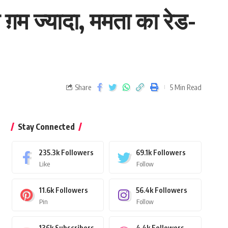
कम ग़म ज्यादा, ममता का रेड-
Share
5 Min Read
Stay Connected
235.3k
Followers
69.1k
Followers
Like
Follow
11.6k
Followers
56.4k
Followers
Pin
Follow
136k
Subscribers
4.4k
Followers