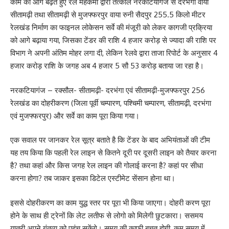
काम को आगे बढ़ते हुए रेल महकमा द्वारा तत्काल नरकटियागंज से दरभंगा वाया
सीतामढ़ी तथा सीतामढ़ी से मुजफ्फरपुर वाया रुनी सैदपुर 255.5 किलो मीटर
रेलखंड निर्माण का फाइनल लोकेसन सर्वे की मंजूरी को लेकर कागजी प्रक्रिया
को आगे बढ़ाया गया, जिसका टेंडर की राशि 4 हजार करोड़ से ज्यादा की राशि पर
विभाग ने अपनी अंतिम मोहर लगा दी, लेकिन रेलवे द्वारा ताजा रिपोर्ट के अनुसार 4
हजार करोड़ राशि के जगह अब 4 हजार 5 सौ 53 करोड़ बताया जा रहा है।
नरकटियागंज – रक्सौल- सीतामढ़ी- दरभंगा एवं सीतामढ़ी-मुजफ्फरपुर 256
रेलखंड का दोहरीकरण (जिला पूर्वी चम्पारण, पश्चिमी चम्पारण, सीतामढ़ी, दरभंगा
एवं मुजफ्फरपुर) और सर्वे का काम पूरा किया गया।
एक सवाल पर जानकर रेल सूत्र बताते है कि टेंडर के बाद अभियंताओं की टीम
यह तय किया कि पहली रेल लाइन से कितने दूरी पर दूसरी लाइन को तैयार करना
है? तथा कहां और किस जगह रेल लाइन की गोलाई करना है? कहां पर सीधा
करना होगा? तब जाकर इसका डिटेल एस्टीमेट सेंसान होना था।
इससे दोहरीकरण का काम युद्ध स्तर पर पूरा भी किया जाएगा। दोहरी करण पूरा
होने के साथ ही ट्रेनों कि लेट लतीफ से लोगो को मिलेगी छुटकारा। ससमय
यात्री अपने गंतव्य को पहुंच सकेंगे। समय की काफी बचत होगी, कम समय में