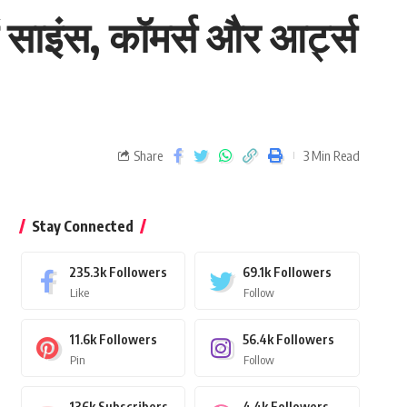
ं साइंस, कॉमर्स और आर्ट्स
Share
3 Min Read
Stay Connected
235.3k
Followers
69.1k
Followers
Like
Follow
11.6k
Followers
56.4k
Followers
Pin
Follow
136k
Subscribers
4.4k
Followers