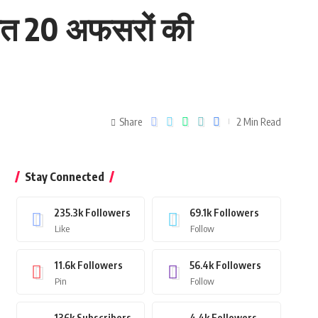
मेत 20 अफसरों की
Share
2 Min Read
Stay Connected
235.3k
Followers
69.1k
Followers
Like
Follow
11.6k
Followers
56.4k
Followers
Pin
Follow
136k
Subscribers
4.4k
Followers