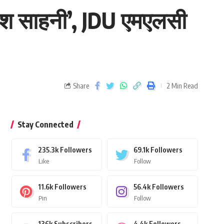
ुकेश साहनी’, JDU एमएलसी
Share
2 Min Read
Stay Connected
235.3k
Followers
69.1k
Followers
Like
Follow
11.6k
Followers
56.4k
Followers
Pin
Follow
136k
Subscribers
4.4k
Followers