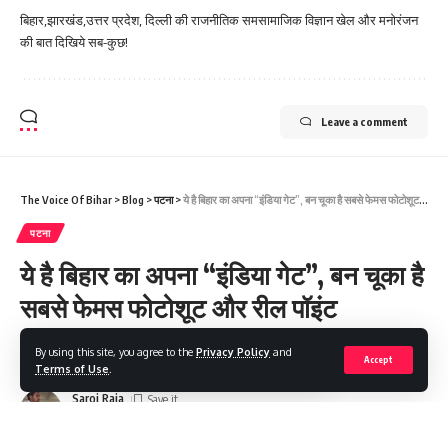
बिहार,झारखंड,उत्तर प्रदेश, दिल्ली की राजनीतिक समसामाजिक विज्ञान खेल और मनोरंजन
की बात दिखिये सब-कुछ!
Leave a comment
The Voice Of Bihar
>
Blog
>
पटना
>
ये है बिहार का अपना “इंडिया गेट”, बन चूका है सबसे फेमस फोटोशूट और रील पॉइंट
पटना
ये है बिहार का अपना “इंडिया गेट”, बन चूका है
सबसे फेमस फोटोशूट और रील पॉइंट
By using this site, you agree to the
Privacy Policy
and
Share
2 Min Read
Accept
Terms of Use
.
Saroj Raja
Last updated: 2023/02/06 at 1:43 PM