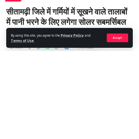
सीतामढ़ी जिले में गर्मियों में सूखने वाले तालाबों
में पानी भरने के लिए लगेगा सोलर सबमर्सिबल
पंप
By using this site, you agree to the
Privacy Policy
and
Accept
Terms of Use
.
Share
4 Min Read
Saroj Raja
Last updated: 2025/08/12 at 7:21 AM
सीतामढ़ी। जिले में निजी तालाब में बड़े पैमाने पर मछली पालन का कार्य किया
जाता है। लेकिन पानी का बेहतर प्रबंध नहीं रहने के कारण गर्मी के दिनों में
अधिकांश तालाब सूख जाते है। इससे मत्स्य पालकों को काफी नुकसान उठाना
पड़ता है। ऐसे में पानी की समस्या से जूझ रहे मत्स्य पालको को सरकार ने बड़ी
राहत दी है। जिला सहित उत्तर बिहार के 21 जिले में पांच एचपी वाला बोरिंग सोलर
सबमर्सिबल पंप सेट लगाने पर सरकार की ओर से अनुदान मिलेगा। जल कृषि
सौरीकरण सहायता योजना के तहत बिहार में कुल 355 सोलर सबमर्सिबल पंप सेट