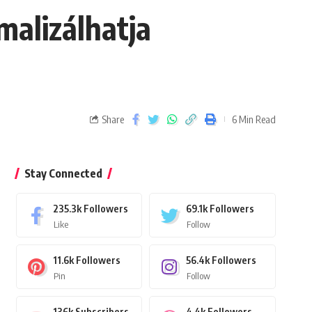
alizálhatja
Share
6 Min Read
Stay Connected
235.3k
Followers
69.1k
Followers
Like
Follow
11.6k
Followers
56.4k
Followers
Pin
Follow
136k
Subscribers
4.4k
Followers