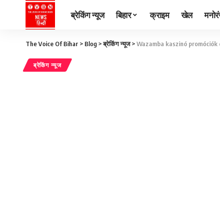
ब्रेकिंग न्यूज
बिहार
क्राइम
खेल
मनोर
The Voice Of Bihar
>
Blog
>
ब्रेकिंग न्यूज
>
Wazamba kaszinó promóciók é
ब्रेकिंग न्यूज