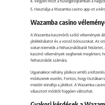
Vegyen részt a hűségprogramban a nagyob
Használja a Wazamba casino app-ot a kén
Wazamba casino véleménye
A Wazamba kaszinóról szóló vélemények által
játékkínálatot és a vonzó bónuszokat. Az o
sokan kiemelik a felhasználóbarát felületet
kaszinó vélemények segítenek megérteni, h
felhasználók számára.
Ugyanakkor néhány játékos említi a kifizetés
módszerek esetén. Fontos, hogy tisztában l
mielőtt elindítja a játékot. A Wazamba casi
választott módtól függően változhat.
Gyakori kérdések a Wazamb