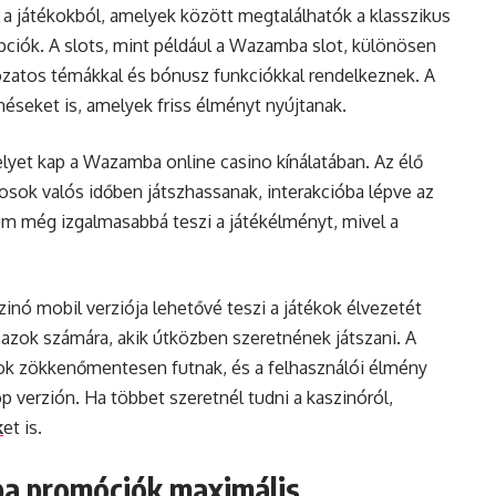
 a játékokból, amelyek között megtalálhatók a klasszikus
opciók. A slots, mint például a Wazamba slot, különösen
ozatos témákkal és bónusz funkciókkal rendelkeznek. A
néseket is, amelyek friss élményt nyújtanak.
elyet kap a Wazamba online casino kínálatában. Az élő
kosok valós időben játszhassanak, interakcióba lépve az
um még izgalmasabbá teszi a játékélményt, mivel a
ó mobil verziója lehetővé teszi a játékok élvezetét
zok számára, akik útközben szeretnének játszani. A
ok zökkenőmentesen futnak, és a felhasználói élmény
 verzión. Ha többet szeretnél tudni a kaszinóról,
k
et is.
ba promóciók maximális