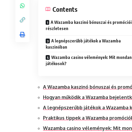
Contents
A Wazamba kaszinó bónuszai és promóciói
részletesen
A legnépszerűbb játékok a Wazamba
kaszinóban
Wazamba casino vélemények: Mit mondan
játékosok?
A Wazamba kaszinó bónuszai és promó
Hogyan működik a Wazamba bejelentk
A legnépszerűbb játékok a Wazamba 
Praktikus tippek a Wazamba promóció
Wazamba casino vélemények: Mit mon