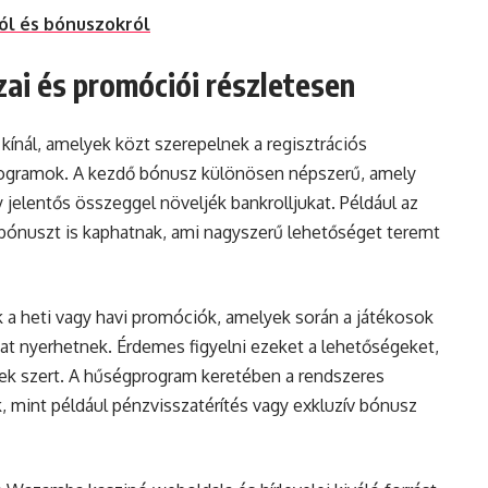
ól és bónuszokról
i és promóciói részletesen
nál, amelyek közt szerepelnek a regisztrációs
ogramok. A kezdő bónusz különösen népszerű, amely
 jelentős összeggel növeljék bankrolljukat. Például az
 bónuszt is kaphatnak, ami nagyszerű lehetőséget teremt
a heti vagy havi promóciók, amelyek során a játékosok
t nyerhetnek. Érdemes figyelni ezeket a lehetőségeket,
nek szert. A hűségprogram keretében a rendszeres
, mint például pénzvisszatérítés vagy exkluzív bónusz