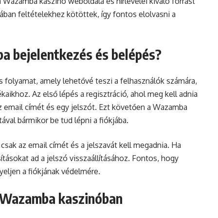
Wazamba kaszinó weboldala és hírlevelei kiváló forrást
ában feltételekhez kötöttek, így fontos elolvasni a
 bejelentkezés és belépés?
folyamat, amely lehetővé teszi a felhasználók számára,
ikhoz. Az első lépés a regisztráció, ahol meg kell adnia
az email címét és egy jelszót. Ezt követően a Wazamba
ával bármikor be tud lépni a fiókjába.
csak az email címét és a jelszavát kell megadnia. Ha
asításokat ad a jelszó visszaállításához. Fontos, hogy
yeljen a fiókjának védelmére.
a Wazamba kaszinóban