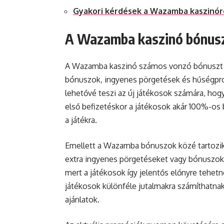
Gyakori kérdések a Wazamba kaszinór
A Wazamba kaszinó bónusza
A Wazamba kaszinó számos vonzó bónuszt kí
bónuszok, ingyenes pörgetések és hűségpr
lehetővé teszi az új játékosok számára, hogy
első befizetéskor a játékosok akár 100%-os
a játékra.
Emellett a Wazamba bónuszok közé tartozik 
extra ingyenes pörgetéseket vagy bónuszoka
mert a játékosok így jelentős előnyre tehet
játékosok különféle jutalmakra számíthatnak
ajánlatok.