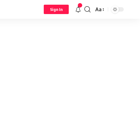
Aa
Sign In