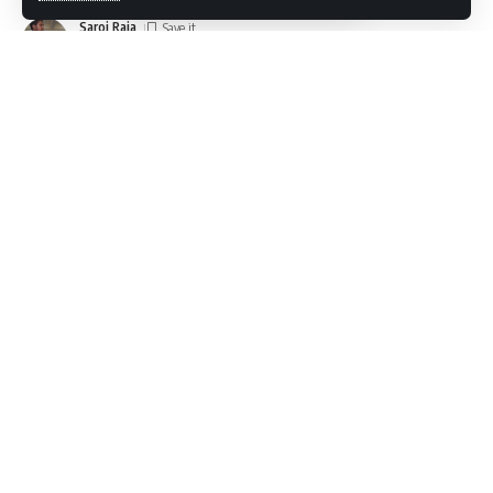
Saroj Raja
Last updated: 2024/05/30 at 3:16 PM
नेशनल कॉन्फ्रेंस के प्रमुख फ़ारूक़ अब्दुल्ला ने कहा है कि बीजेपी कहती कुछ है
और करती कुछ और है. उसका पूरा इरादा संविधान बदलने का है.
उन्होंने समाचार एजेंसी एएनआई से बात करते हुए कहा, “मुझे अफ़सोस से कहना