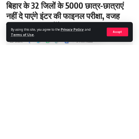
बिहार के 32 जिलों के 5000 छात्र-छात्राएं
नहीं दे पाएंगे इंटर की फाइनल परीक्षा, वजह
जान माथा पकड़ लेंगे
By using this site, you agree to the
Privacy Policy
and
Accept
Terms of Use
.
Share
5 Min Read
Saroj Raja
Last updated: 2023/12/24 at 7:57 AM