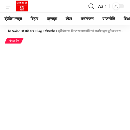
Aa
ब्रेकिंग न्यूज
बिहार
क्राइम
खेल
मनोरंजन
राजनीति
शिक्ष
The Voice Of Bihar
>
Blog
>
गोपालगंज
>
पूर्वी चंपारण: विराट रामायण मंदिर में स्थापित हुआ दुनिया का सबसे ऊँचा 33 फीट शिवलिंग, मुस्लिम भाइयों का भूमि दान से सांप्रदायिक सद्भाव की मिसाल
गोपालगंज