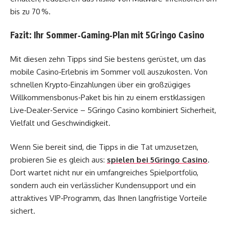
bis zu 70 %.
Fazit: Ihr Sommer‑Gaming‑Plan mit 5Gringo Casino
Mit diesen zehn Tipps sind Sie bestens gerüstet, um das
mobile Casino‑Erlebnis im Sommer voll auszukosten. Von
schnellen Krypto‑Einzahlungen über ein großzügiges
Willkommensbonus‑Paket bis hin zu einem erstklassigen
Live‑Dealer‑Service – 5Gringo Casino kombiniert Sicherheit,
Vielfalt und Geschwindigkeit.
Wenn Sie bereit sind, die Tipps in die Tat umzusetzen,
probieren Sie es gleich aus:
spielen bei 5Gringo Casino
.
Dort wartet nicht nur ein umfangreiches Spielportfolio,
sondern auch ein verlässlicher Kundensupport und ein
attraktives VIP‑Programm, das Ihnen langfristige Vorteile
sichert.