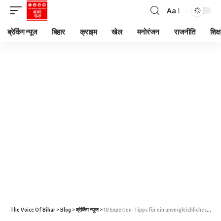
Aa
ब्रेकिंग न्यूज
बिहार
क्राइम
खेल
मनोरंजन
राजनीति
शिक्ष
The Voice Of Bihar
>
Blog
>
ब्रेकिंग न्यूज
>
10 Experten‑Tipps für ein unvergleichliches Mobile‑Casino‑Erlebnis im Sommer