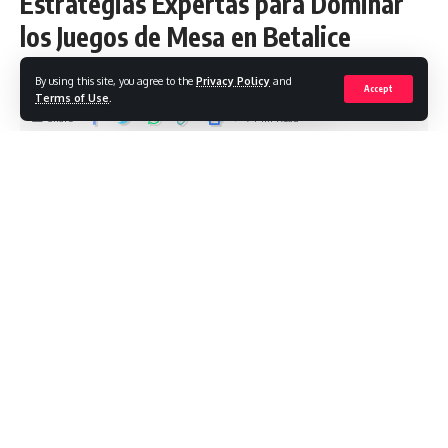
Estrategias Expertas para Dominar
los Juegos de Mesa en Betalice
Casino
By using this site, you agree to the
Privacy Policy
and
Accept
Terms of Use
.
Share
7 Min Read
Arbaz Salim
Last updated: 2026/05/30 at 5:22 AM
Los juegos de mesa siguen siendo el corazón de cualquier
casino online. Sin embargo, muchos jugadores se sienten
inseguros al enfrentarse a la ruleta, al blackjack o al
baccarat porque no dominan las reglas ni las mejores
tácticas. ¿Te ha pasado que pierdes rápidamente sin
entender por qué? La solución está en combinar
conocimiento sólido con una plataforma confiable.