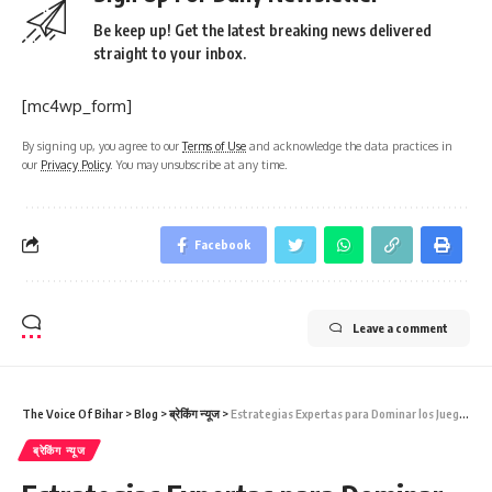
Be keep up! Get the latest breaking news delivered
straight to your inbox.
[mc4wp_form]
By signing up, you agree to our
Terms of Use
and acknowledge the data practices in
our
Privacy Policy
. You may unsubscribe at any time.
Facebook
Leave a comment
The Voice Of Bihar
>
Blog
>
ब्रेकिंग न्यूज
>
Estrategias Expertas para Dominar los Juegos de Mesa en Betalice Casino
ब्रेकिंग न्यूज