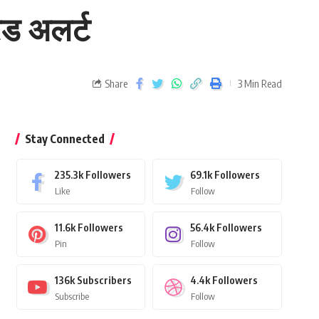
ेड अलर्ट
Share
3 Min Read
Stay Connected
235.3k
Followers
69.1k
Followers
Like
Follow
11.6k
Followers
56.4k
Followers
Pin
Follow
136k
Subscribers
4.4k
Followers
Subscribe
Follow