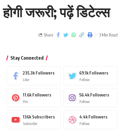
ोगी जरूरी; पढ़ें डिटेल्स
Share
3 Min Read
Stay Connected
235.3k
Followers
69.1k
Followers
Like
Follow
11.6k
Followers
56.4k
Followers
Pin
Follow
136k
Subscribers
4.4k
Followers
Subscribe
Follow