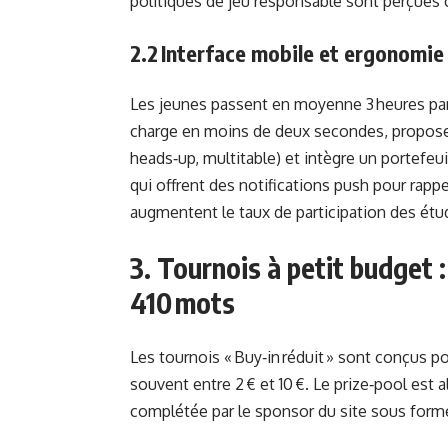
politiques de jeu responsable sont perçues 
2.2 Interface mobile et ergonomie
Les jeunes passent en moyenne 3 heures par 
charge en moins de deux secondes, propose 
heads‑up, multitable) et intègre un portefeuil
qui offrent des notifications push pour rapp
augmentent le taux de participation des étu
3. Tournois à petit budget 
410 mots
Les tournois « Buy‑in réduit » sont conçus 
souvent entre 2 € et 10 €. Le prize‑pool est 
complétée par le sponsor du site sous form