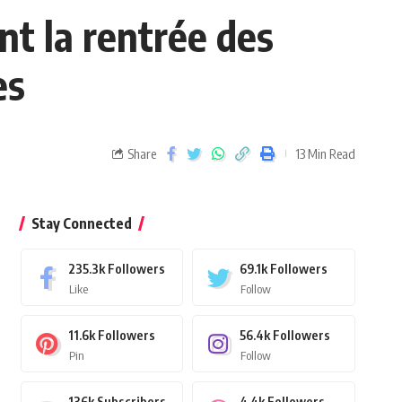
nt la rentrée des
es
Share
13 Min Read
Stay Connected
235.3k
Followers
69.1k
Followers
Like
Follow
11.6k
Followers
56.4k
Followers
Pin
Follow
136k
Subscribers
4.4k
Followers