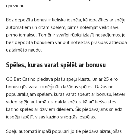
griezieni.
Bez depozīta bonusi ir lieliska iespēja, kā iepazīties ar spēļu
automātiem un citām spēlēm, pirms nolemjat veikt savu
pirmo iemaksu. Tomēr ir svarīgi rūpīgi izlasīt nosacījumus, jo
bez depozīta bonusiem var būt noteiktas prasības attiecībā
uz laimēto naudu.
Spēles, kuras varat spēlēt ar bonusu
GG Bet Casino piedāvā plašu spēļu klāstu, un ar 25 eiro
bonusu jūs varat izmēģināt dažādas spēles. Dažas no
populārākajām spēlēm, kuras varat spēlēt ar bonusu, ietver
video spēļu automātus, galda spēles, kā arī tiešsaistes
kazino spēles ar dzīviem dīleriem. Šis piedāvājums sniedz
iespēju izpētīt visas kazino sniegtās iespējas.
Spēļu automāti ir īpaši populāri, jo tie piedāvā aizraujošas