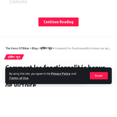
Casinolla
Parhaat pelit ja bonukset, joita Naobet Casino
tarjoaa
Continue Reading
Vinkkejä vastuulliseen pelaamiseen ja budjetin
hallintaan
Miten hyödyntää Naobet Casinon asiakaspalvelua
tehokkaasti
The Voice Of Bihar
>
Blog
>
ब्रेकिंग न्यूज
>
Comment les fonctionnalités bonus sur spin247 augmentent vos chances de victoire
Yhteenveto ja viimeiset ajatukset Naobet Casinosta
ब्रेकिंग न्यूज
Comment les fonctionnalités bonus
Miksi valita Naobet Casino pelaamiseen?
By using this site, you agree to the
Privacy Policy
and
sur spin247 augmentent vos chances
Accept
Terms of Use
.
Naobet Casino on noussut nopeasti suosituksi vaihtoehdoksi
de victoire
pelaajien keskuudessa, ja siihen on hyviä syitä. Ensinnäkin,
casino naobet tarjoaa laajan valikoiman pelejä, jotka
Share
12 Min Read
kattavat kaikki suosituimmat pelityypit. Olitpa kiinnostunut
kolikkopeleistä, pöytäpeleistä tai live-kasinoista, Naobet
Arbaz Salim
Casino vastaa tarpeitasi. Laadukas pelivalikoima
Last updated: 2026/05/14 at 8:08 PM