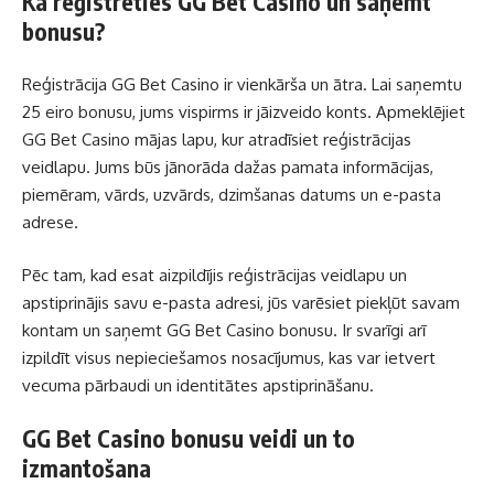
Kā reģistrēties GG Bet Casino un saņemt
bonusu?
Reģistrācija GG Bet Casino ir vienkārša un ātra. Lai saņemtu
25 eiro bonusu, jums vispirms ir jāizveido konts. Apmeklējiet
GG Bet Casino mājas lapu, kur atradīsiet reģistrācijas
veidlapu. Jums būs jānorāda dažas pamata informācijas,
piemēram, vārds, uzvārds, dzimšanas datums un e-pasta
adrese.
Pēc tam, kad esat aizpildījis reģistrācijas veidlapu un
apstiprinājis savu e-pasta adresi, jūs varēsiet piekļūt savam
kontam un saņemt GG Bet Casino bonusu. Ir svarīgi arī
izpildīt visus nepieciešamos nosacījumus, kas var ietvert
vecuma pārbaudi un identitātes apstiprināšanu.
GG Bet Casino bonusu veidi un to
izmantošana