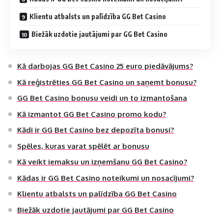
Klientu atbalsts un palīdzība GG Bet Casino
Biežāk uzdotie jautājumi par GG Bet Casino
Kā darbojas GG Bet Casino 25 euro piedāvājums?
Kā reģistrēties GG Bet Casino un saņemt bonusu?
GG Bet Casino bonusu veidi un to izmantošana
Kā izmantot GG Bet Casino promo kodu?
Kādi ir GG Bet Casino bez depozīta bonusi?
Spēles, kuras varat spēlēt ar bonusu
Kā veikt iemaksu un izņemšanu GG Bet Casino?
Kādas ir GG Bet Casino noteikumi un nosacījumi?
Klientu atbalsts un palīdzība GG Bet Casino
Biežāk uzdotie jautājumi par GG Bet Casino