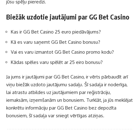
jūsu spēļu pieredzi.
Biežāk uzdotie jautājumi par GG Bet Casino
Kas ir GG Bet Casino 25 euro piedāvājums?
Kā es varu saņemt GG Bet Casino bonusu?
Vai es varu izmantot GG Bet Casino promo kodu?
Kādas spēles varu spēlēt ar 25 eiro bonusu?
Ja jums ir jautājumi par GG Bet Casino, ir vērts pārbaudīt arī
viņu biežāk uzdoto jautājumu sadaļu. Šī sadaļa ir noderīga,
lai atrastu atbildes uz jautājumiem par reģistrāciju,
iemaksām, izņemšanām un bonusiem. Turklāt, ja jūs meklējat
konkrētu informāciju par GG Bet Casino bez depozīta
bonusiem, šī sadaļa var sniegt vērtīgas atziņas.