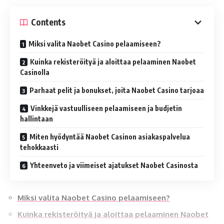
Contents
Miksi valita Naobet Casino pelaamiseen?
Kuinka rekisteröityä ja aloittaa pelaaminen Naobet
Casinolla
Parhaat pelit ja bonukset, joita Naobet Casino tarjoaa
Vinkkejä vastuulliseen pelaamiseen ja budjetin
hallintaan
Miten hyödyntää Naobet Casinon asiakaspalvelua
tehokkaasti
Yhteenveto ja viimeiset ajatukset Naobet Casinosta
Miksi valita Naobet Casino pelaamiseen?
Kuinka rekisteröityä ja aloittaa pelaaminen Naobet