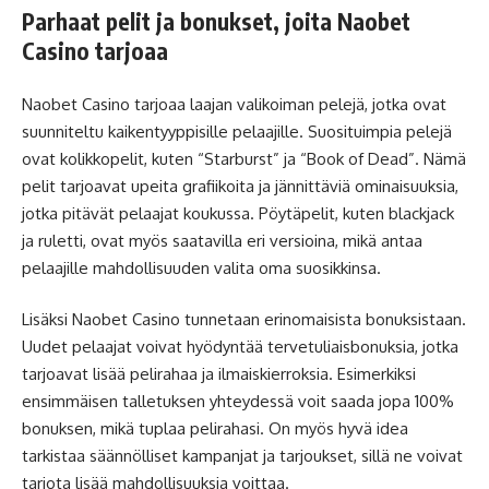
Parhaat pelit ja bonukset, joita Naobet
Casino tarjoaa
Naobet Casino tarjoaa laajan valikoiman pelejä, jotka ovat
suunniteltu kaikentyyppisille pelaajille. Suosituimpia pelejä
ovat kolikkopelit, kuten “Starburst” ja “Book of Dead”. Nämä
pelit tarjoavat upeita grafiikoita ja jännittäviä ominaisuuksia,
jotka pitävät pelaajat koukussa. Pöytäpelit, kuten blackjack
ja ruletti, ovat myös saatavilla eri versioina, mikä antaa
pelaajille mahdollisuuden valita oma suosikkinsa.
Lisäksi Naobet Casino tunnetaan erinomaisista bonuksistaan.
Uudet pelaajat voivat hyödyntää tervetuliaisbonuksia, jotka
tarjoavat lisää pelirahaa ja ilmaiskierroksia. Esimerkiksi
ensimmäisen talletuksen yhteydessä voit saada jopa 100%
bonuksen, mikä tuplaa pelirahasi. On myös hyvä idea
tarkistaa säännölliset kampanjat ja tarjoukset, sillä ne voivat
tarjota lisää mahdollisuuksia voittaa.