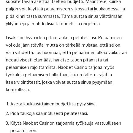
suositeltavaa asettaa itsellesi budjetti. Määrittele, kuinka
paljon voit käyttää pelaamiseen viikossa tai kuukaudessa, ja
pidä kiinni tästä summasta. Tämä auttaa sinua välttämään
ylilyöntejä ja mahdollisia taloudellisia ongelmia.
Lisäksi on hyvä idea pitää taukoja pelatessasi. Pelaaminen
voi olla jännittävää, mutta on tärkeää muistaa, että se on
vain viihdettä. Jos huomaat, että pelaaminen alkaa vaikuttaa
negatiivisesti elämääsi, harkitse tauon pitämistä tai
pelaamisen rajoittamista. Naobet Casino tarjoaa myös
työkaluja pelaamisen hallintaan, kuten talletusrajat ja
itsearviointitestit, jotka voivat auttaa sinua pysymään
kontrollissa.
Aseta kuukausittainen budjetti ja pysy siinä.
Pidä taukoja säännöllisesti pelatessasi.
Käytä Naobet Casinon tarjoamia työkaluja vastuulliseen
pelaamiseen.