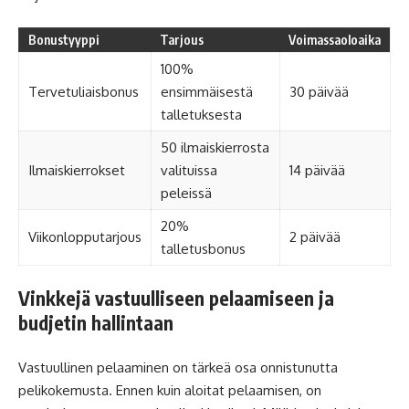
Bonustyyppi
Tarjous
Voimassaoloaika
100%
Tervetuliaisbonus
ensimmäisestä
30 päivää
talletuksesta
50 ilmaiskierrosta
Ilmaiskierrokset
valituissa
14 päivää
peleissä
20%
Viikonlopputarjous
2 päivää
talletusbonus
Vinkkejä vastuulliseen pelaamiseen ja
budjetin hallintaan
Vastuullinen pelaaminen on tärkeä osa onnistunutta
pelikokemusta. Ennen kuin aloitat pelaamisen, on