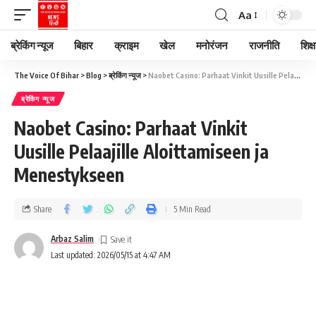
Aa
ब्रेकिंग न्यूज
बिहार
क्राइम
खेल
मनोरंजन
राजनीति
शिक्ष
The Voice Of Bihar
>
Blog
>
ब्रेकिंग न्यूज
>
Naobet Casino: Parhaat Vinkit Uusille Pelaajille Aloittamiseen ja Menestykseen
ब्रेकिंग न्यूज
Naobet Casino: Parhaat Vinkit
Uusille Pelaajille Aloittamiseen ja
Menestykseen
Share
5 Min Read
Arbaz Salim
Last updated: 2026/05/15 at 4:47 AM