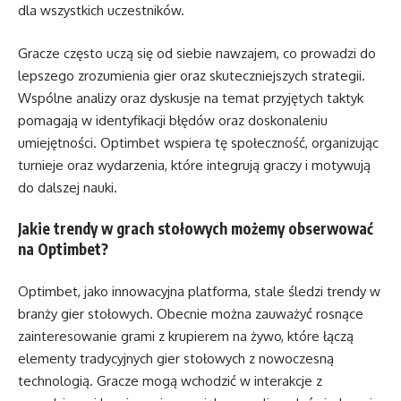
dla wszystkich uczestników.
Gracze często uczą się od siebie nawzajem, co prowadzi do
lepszego zrozumienia gier oraz skuteczniejszych strategii.
Wspólne analizy oraz dyskusje na temat przyjętych taktyk
pomagają w identyfikacji błędów oraz doskonaleniu
umiejętności. Optimbet wspiera tę społeczność, organizując
turnieje oraz wydarzenia, które integrują graczy i motywują
do dalszej nauki.
Jakie trendy w grach stołowych możemy obserwować
na Optimbet?
Optimbet, jako innowacyjna platforma, stale śledzi trendy w
branży gier stołowych. Obecnie można zauważyć rosnące
zainteresowanie grami z krupierem na żywo, które łączą
elementy tradycyjnych gier stołowych z nowoczesną
technologią. Gracze mogą wchodzić w interakcje z