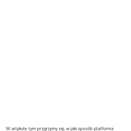
W artykule tym przyjrzymy się, w jaki sposób platforma