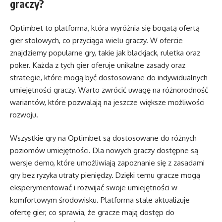
graczy?
Optimbet to platforma, która wyróżnia się bogatą ofertą
gier stołowych, co przyciąga wielu graczy. W ofercie
znajdziemy popularne gry, takie jak blackjack, ruletka oraz
poker. Każda z tych gier oferuje unikalne zasady oraz
strategie, które mogą być dostosowane do indywidualnych
umiejętności graczy. Warto zwrócić uwagę na różnorodność
wariantów, które pozwalają na jeszcze większe możliwości
rozwoju.
Wszystkie gry na Optimbet są dostosowane do różnych
poziomów umiejętności. Dla nowych graczy dostępne są
wersje demo, które umożliwiają zapoznanie się z zasadami
gry bez ryzyka utraty pieniędzy. Dzięki temu gracze mogą
eksperymentować i rozwijać swoje umiejętności w
komfortowym środowisku. Platforma stale aktualizuje
ofertę gier, co sprawia, że gracze mają dostęp do