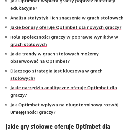
Jak Optimbet wspiera graczy poprzez materiały
edukacyjne?
Analiza statystyk i ich znaczenie w grach stołowych
Jakie bonusy oferuje Optimbet dla nowych graczy?
Rola społeczności graczy w poprawie wyników w
grach stołowych
Jakie trendy w grach stołowych możemy
obserwować na Optimbet?
Dlaczego strategia jest kluczowa w grach
stołowych?
Jakie narzędzia analityczne oferuje Optimbet dla
graczy?
Jak Optimbet wpływa na długoterminowy rozwój
umiejętności graczy?
Jakie gry stołowe oferuje Optimbet dla