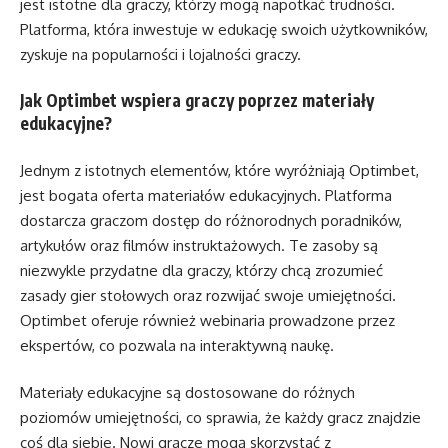
jest istotne dla graczy, którzy mogą napotkać trudności.
Platforma, która inwestuje w edukację swoich użytkowników,
zyskuje na popularności i lojalności graczy.
Jak Optimbet wspiera graczy poprzez materiały
edukacyjne?
Jednym z istotnych elementów, które wyróżniają Optimbet,
jest bogata oferta materiałów edukacyjnych. Platforma
dostarcza graczom dostęp do różnorodnych poradników,
artykułów oraz filmów instruktażowych. Te zasoby są
niezwykle przydatne dla graczy, którzy chcą zrozumieć
zasady gier stołowych oraz rozwijać swoje umiejętności.
Optimbet oferuje również webinaria prowadzone przez
ekspertów, co pozwala na interaktywną naukę.
Materiały edukacyjne są dostosowane do różnych
poziomów umiejętności, co sprawia, że każdy gracz znajdzie
coś dla siebie. Nowi gracze mogą skorzystać z