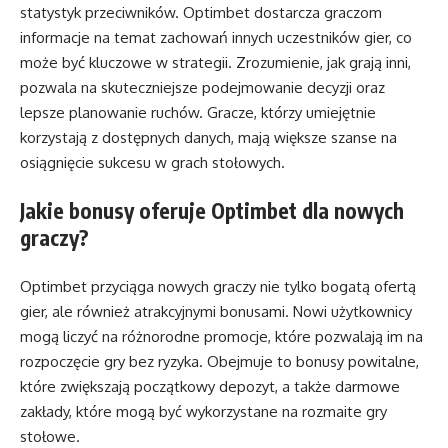
statystyk przeciwników. Optimbet dostarcza graczom
informacje na temat zachowań innych uczestników gier, co
może być kluczowe w strategii. Zrozumienie, jak grają inni,
pozwala na skuteczniejsze podejmowanie decyzji oraz
lepsze planowanie ruchów. Gracze, którzy umiejętnie
korzystają z dostępnych danych, mają większe szanse na
osiągnięcie sukcesu w grach stołowych.
Jakie bonusy oferuje Optimbet dla nowych
graczy?
Optimbet przyciąga nowych graczy nie tylko bogatą ofertą
gier, ale również atrakcyjnymi bonusami. Nowi użytkownicy
mogą liczyć na różnorodne promocje, które pozwalają im na
rozpoczęcie gry bez ryzyka. Obejmuje to bonusy powitalne,
które zwiększają początkowy depozyt, a także darmowe
zakłady, które mogą być wykorzystane na rozmaite gry
stołowe.