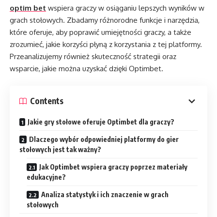
optim bet
wspiera graczy w osiąganiu lepszych wyników w
grach stołowych. Zbadamy różnorodne funkcje i narzędzia,
które oferuje, aby poprawić umiejętności graczy, a także
zrozumieć, jakie korzyści płyną z korzystania z tej platformy.
Przeanalizujemy również skuteczność strategii oraz
wsparcie, jakie można uzyskać dzięki Optimbet.
Contents
Jakie gry stołowe oferuje Optimbet dla graczy?
Dlaczego wybór odpowiedniej platformy do gier
stołowych jest tak ważny?
Jak Optimbet wspiera graczy poprzez materiały
edukacyjne?
Analiza statystyk i ich znaczenie w grach
stołowych