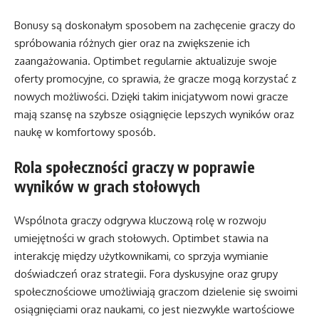
Bonusy są doskonałym sposobem na zachęcenie graczy do
spróbowania różnych gier oraz na zwiększenie ich
zaangażowania. Optimbet regularnie aktualizuje swoje
oferty promocyjne, co sprawia, że gracze mogą korzystać z
nowych możliwości. Dzięki takim inicjatywom nowi gracze
mają szansę na szybsze osiągnięcie lepszych wyników oraz
naukę w komfortowy sposób.
Rola społeczności graczy w poprawie
wyników w grach stołowych
Wspólnota graczy odgrywa kluczową rolę w rozwoju
umiejętności w grach stołowych. Optimbet stawia na
interakcję między użytkownikami, co sprzyja wymianie
doświadczeń oraz strategii. Fora dyskusyjne oraz grupy
społecznościowe umożliwiają graczom dzielenie się swoimi
osiągnięciami oraz naukami, co jest niezwykle wartościowe