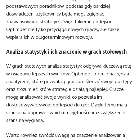
podstawowych poradników, podczas gdy bardziej
doświadczeni użytkownicy będą mogli zgłębiać
zaawansowane strategie. Dzięki takiemu podejściu
Optimbet nie tylko przyciąga nowych graczy, ale także
wspiera ich w długoterminowym rozwoju.
Analiza statystyk i ich znaczenie w grach stołowych
W grach stołowych analiza statystyk odgrywa kluczową rolę
w osiąganiu lepszych wyników. Optimbet oferuje narzędzia
analityczne, które pozwalają graczom śledzić swoje postępy
oraz zrozumieć, które strategie działają najlepiej. Gracze
mogą analizować swoje wyniki, co pozwala im
dostosowywać swoje podejście do gier. Dzięki temu mają
szansę na poprawę swoich umiejętności oraz zwiększenie
szans na wygraną.
Warto również zwrócić uwagę na znaczenie analizowania