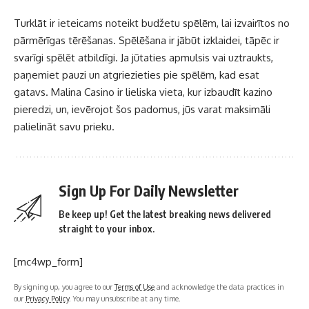
Turklāt ir ieteicams noteikt budžetu spēlēm, lai izvairītos no
pārmērīgas tērēšanas. Spēlēšana ir jābūt izklaidei, tāpēc ir
svarīgi spēlēt atbildīgi. Ja jūtaties apmulsis vai uztraukts,
paņemiet pauzi un atgriezieties pie spēlēm, kad esat
gatavs. Malina Casino ir lieliska vieta, kur izbaudīt kazino
pieredzi, un, ievērojot šos padomus, jūs varat maksimāli
palielināt savu prieku.
Sign Up For Daily Newsletter
Be keep up! Get the latest breaking news delivered
straight to your inbox.
[mc4wp_form]
By signing up, you agree to our
Terms of Use
and acknowledge the data practices in
our
Privacy Policy
. You may unsubscribe at any time.