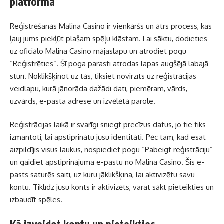
platformā
Reģistrēšanās Malina Casino ir vienkāršs un ātrs process, kas
ļauj jums piekļūt plašam spēļu klāstam. Lai sāktu, dodieties
uz oficiālo Malina Casino mājaslapu un atrodiet pogu
“Reģistrēties”. Šī poga parasti atrodas lapas augšējā labajā
stūrī. Noklikšķinot uz tās, tiksiet novirzīts uz reģistrācijas
veidlapu, kurā jānorāda dažādi dati, piemēram, vārds,
uzvārds, e-pasta adrese un izvēlētā parole.
Reģistrācijas laikā ir svarīgi sniegt precīzus datus, jo tie tiks
izmantoti, lai apstiprinātu jūsu identitāti. Pēc tam, kad esat
aizpildījis visus laukus, nospiediet pogu “Pabeigt reģistrāciju”
un gaidiet apstiprinājuma e-pastu no Malina Casino. Šis e-
pasts saturēs saiti, uz kuru jāklikšķina, lai aktivizētu savu
kontu. Tiklīdz jūsu konts ir aktivizēts, varat sākt pieteikties un
izbaudīt spēles.