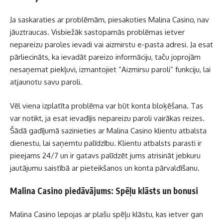
Ja saskaraties ar problēmām, piesakoties Malina Casino, nav
jāuztraucas. Visbiežāk sastopamās problēmas ietver
nepareizu paroles ievadi vai aizmirstu e-pasta adresi. Ja esat
pārliecināts, ka ievadāt pareizo informāciju, taču joprojām
nesaņemat piekļuvi, izmantojiet “Aizmirsu paroli” funkciju, lai
atjaunotu savu paroli.
Vēl viena izplatīta problēma var būt konta bloķēšana. Tas
var notikt, ja esat ievadījis nepareizu paroli vairākas reizes.
Šādā gadījumā sazinieties ar Malina Casino klientu atbalsta
dienestu, lai saņemtu palīdzību. Klientu atbalsts parasti ir
pieejams 24/7 un ir gatavs palīdzēt jums atrisināt jebkuru
jautājumu saistībā ar pieteikšanos un konta pārvaldīšanu.
Malina Casino piedāvājums: Spēļu klāsts un bonusi
Malina Casino lepojas ar plašu spēļu klāstu, kas ietver gan