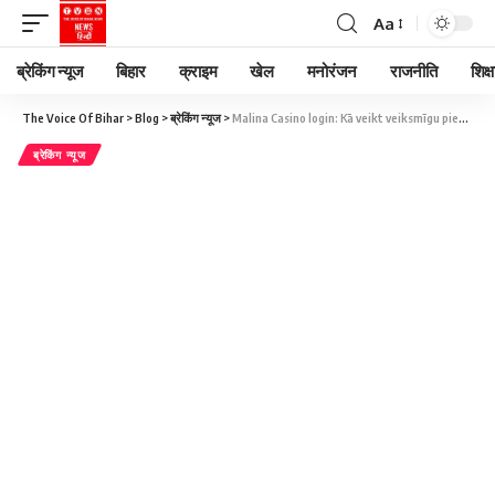
Aa
ब्रेकिंग न्यूज
बिहार
क्राइम
खेल
मनोरंजन
राजनीति
शिक्ष
The Voice Of Bihar
>
Blog
>
ब्रेकिंग न्यूज
>
Malina Casino login: Kā veikt veiksmīgu pieteikšanos un sākt spēlēt
ब्रेकिंग न्यूज