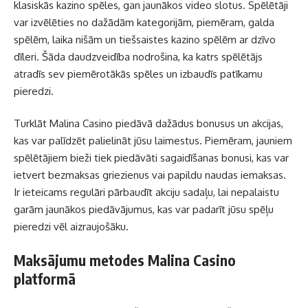
klasiskās kazino spēles, gan jaunākos video slotus. Spēlētāji
var izvēlēties no dažādām kategorijām, piemēram, galda
spēlēm, laika nišām un tiešsaistes kazino spēlēm ar dzīvo
dīleri. Šāda daudzveidība nodrošina, ka katrs spēlētājs
atradīs sev piemērotākās spēles un izbaudīs patīkamu
pieredzi.
Turklāt Malina Casino piedāvā dažādus bonusus un akcijas,
kas var palīdzēt palielināt jūsu laimestus. Piemēram, jauniem
spēlētājiem bieži tiek piedāvāti sagaidīšanas bonusi, kas var
ietvert bezmaksas griezienus vai papildu naudas iemaksas.
Ir ieteicams regulāri pārbaudīt akciju sadaļu, lai nepalaistu
garām jaunākos piedāvājumus, kas var padarīt jūsu spēļu
pieredzi vēl aizraujošāku.
Maksājumu metodes Malina Casino
platformā