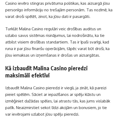
Casino ievēro stingras privātuma politikas, kas aizsargā jūsu
personīgo informāciju no trešajām personām. Tas nozīmē, ka
varat droši spēlēt, zinot, ka jūsu dati ir pasargāti.
Turklāt Malina Casino regulāri veic drošības auditus un
uzlabo savus sistēmas risinājumus, lai nodrošinātu, ka tie
atbilst visiem drošības standartiem. Tas ir īpaši svarīgi, kad
runa ir par jūsu finanšu operācijām, tāpēc varat būt droši, ka
jūsu iemaksas un izņemšanas ir drošas un aizsargātas.
Kā izbaudīt Malina Casino pieredzi
maksimāli efektīvi
Izbaudīt Malina Casino pieredzi ir viegli, ja zināt, kā pareizi
pieiet spēlēm. Sāciet ar iepazīšanos ar spēļu klāstu un
izmēģiniet dažādas spēles, lai atrastu tās, kas jums vislabāk
patīk. Neaizmirstiet sekot līdzi akcijām un bonusiem, jo tie
var ievērojami uzlabot jūsu spēļu pieredzi.