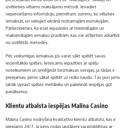
izvēlieties vēlamo maksājumu metodi. Ievadiet
nepieciešamo informāciju, piemēram, summu, ko vēlaties
iemaksāt, un sekojiet ekrānā redzamajām instrukcijām.
Pārliecinieties, ka esat iepazinies ar minimālajām un
maksimālajām iemaksu prasībām, kas var atšķirties atkarībā
no izvēlētās metodes.
Pēc veiksmīgas iemaksas jūs varat sākt spēlēt savas
iecienītākās spēles. Ieteicams iepazīties ar spēļu
noteikumiem un izmēģināt bezmaksas versijas, ja tādas ir
pieejamas, pirms sākat spēlēt uz reālu naudu. Tas ļaus jums
labāk izprast spēles mehāniku un palielināt iespējas gūt
panākumus.
Klientu atbalsta iespējas Malina Casino
Malina Casino nodrošina kvalitatīvu klientu atbalstu, kas ir
pieejams 24/7. Ja jums rodas jautājumi vai problēmas ar