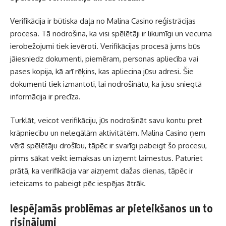
Verifikācija ir būtiska daļa no Malina Casino reģistrācijas
procesa. Tā nodrošina, ka visi spēlētāji ir likumīgi un vecuma
ierobežojumi tiek ievēroti. Verifikācijas procesā jums būs
jāiesniedz dokumenti, piemēram, personas apliecība vai
pases kopija, kā arī rēķins, kas apliecina jūsu adresi. Šie
dokumenti tiek izmantoti, lai nodrošinātu, ka jūsu sniegtā
informācija ir precīza.
Turklāt, veicot verifikāciju, jūs nodrošināt savu kontu pret
krāpniecību un nelegālām aktivitātēm. Malina Casino ņem
vērā spēlētāju drošību, tāpēc ir svarīgi pabeigt šo procesu,
pirms sākat veikt iemaksas un izņemt laimestus. Paturiet
prātā, ka verifikācija var aizņemt dažas dienas, tāpēc ir
ieteicams to pabeigt pēc iespējas ātrāk.
Iespējamās problēmas ar pieteikšanos un to
risinājumi