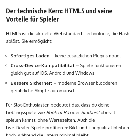
Der technische Kern: HTML5 und seine
Vorteile für Spieler
HTML5 ist die aktuelle Webstandard‑Technologie, die Flash
ablöst. Sie ermöglicht:
Sofortiges Laden
– keine zusätzlichen Plugins nötig.
Cross‑Device‑Kompatibilität
– Spiele funktionieren
gleich gut auf iOS, Android und Windows.
Bessere Sicherheit
– moderne Browser blockieren
gefährliche Skripte automatisch.
Für Slot‑Enthusiasten bedeutet das, dass du deine
Lieblingsspiele wie
Book of Ra
oder
Starburst
überall
spielen kannst, ohne Wartezeiten. Auch die
Live‑Dealer‑Spiele profitieren: Bild‑ und Tonqualität bleiben
hoch, während die Latenz minimal bleibt.