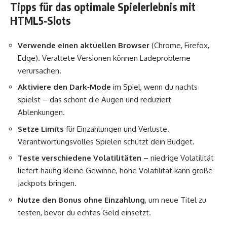
Tipps für das optimale Spielerlebnis mit
HTML5‑Slots
Verwende einen aktuellen Browser
(Chrome, Firefox,
Edge). Veraltete Versionen können Ladeprobleme
verursachen.
Aktiviere den Dark‑Mode
im Spiel, wenn du nachts
spielst – das schont die Augen und reduziert
Ablenkungen.
Setze Limits
für Einzahlungen und Verluste.
Verantwortungsvolles Spielen schützt dein Budget.
Teste verschiedene Volatilitäten
– niedrige Volatilität
liefert häufig kleine Gewinne, hohe Volatilität kann große
Jackpots bringen.
Nutze den Bonus ohne Einzahlung
, um neue Titel zu
testen, bevor du echtes Geld einsetzt.