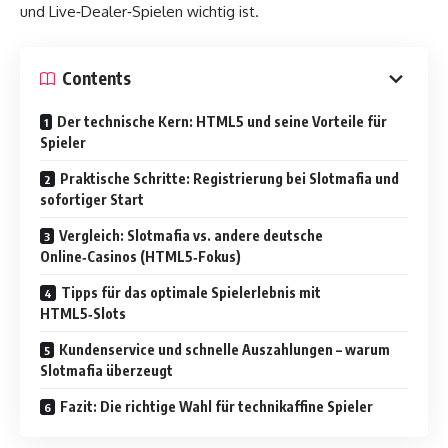
und Live‑Dealer‑Spielen wichtig ist.
Contents
Der technische Kern: HTML5 und seine Vorteile für
Spieler
Praktische Schritte: Registrierung bei Slotmafia und
sofortiger Start
Vergleich: Slotmafia vs. andere deutsche
Online‑Casinos (HTML5‑Fokus)
Tipps für das optimale Spielerlebnis mit
HTML5‑Slots
Kundenservice und schnelle Auszahlungen – warum
Slotmafia überzeugt
Fazit: Die richtige Wahl für technikaffine Spieler