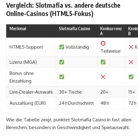
Vergleich: Slotmafia vs. andere deutsche
Online‑Casinos (HTML5‑Fokus)
Merkmal
Slotmafia Casino
Konkurrenz
Konk
A
B
HTML5‑Support
Vollständig
K
Teilweise
Lizenz (MGA)
Bonus ohne
Einzahlung
Live‑Dealer‑Auswahl
30+ Tische
20+
15+
Auszahlung (EUR)
24 h Durchschnitt
48 h
72 h
Wie die Tabelle zeigt, punktet Slotmafia Casino in fast allen
Bereichen, besonders in Geschwindigkeit und Spielauswahl.