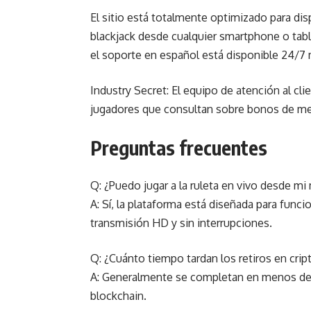
El sitio está totalmente optimizado para disp
blackjack desde cualquier smartphone o table
el soporte en español está disponible 24/7 
Industry Secret: El equipo de atención al cl
jugadores que consultan sobre bonos de mes
Preguntas frecuentes
Q: ¿Puedo jugar a la ruleta en vivo desde mi
A: Sí, la plataforma está diseñada para func
transmisión HD y sin interrupciones.
Q: ¿Cuánto tiempo tardan los retiros en cr
A: Generalmente se completan en menos de 
blockchain.