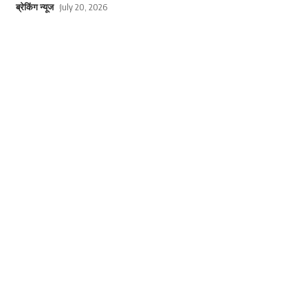
ब्रेकिंग न्यूज
July 20, 2026