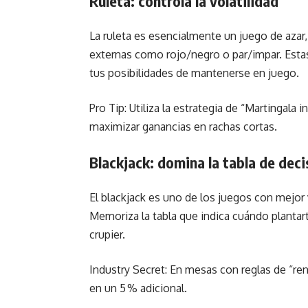
Ruleta: controla la volatilidad
La ruleta es esencialmente un juego de azar,
externas como rojo/negro o par/impar. Esta
tus posibilidades de mantenerse en juego.
Pro Tip: Utiliza la estrategia de “Martingala
maximizar ganancias en rachas cortas.
Blackjack: domina la tabla de deci
El blackjack es uno de los juegos con mejor 
Memoriza la tabla que indica cuándo plantarte
crupier.
Industry Secret: En mesas con reglas de “ren
en un 5 % adicional.