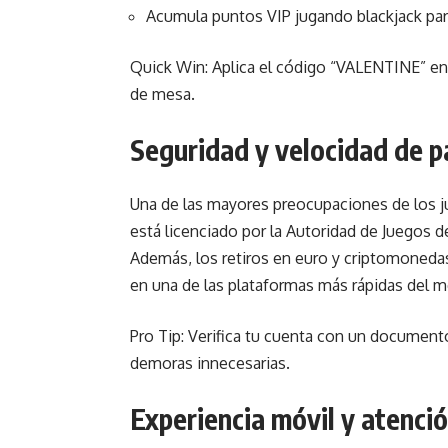
Acumula puntos VIP jugando blackjack para
Quick Win: Aplica el código “VALENTINE” en
de mesa.
Seguridad y velocidad de 
Una de las mayores preocupaciones de los j
está licenciado por la Autoridad de Juegos d
Además, los retiros en euro y criptomoneda
en una de las plataformas más rápidas del 
Pro Tip: Verifica tu cuenta con un documento 
demoras innecesarias.
Experiencia móvil y atenció