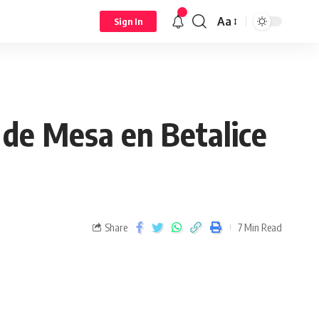
Aa
Sign In
 de Mesa en Betalice
Share
7 Min Read