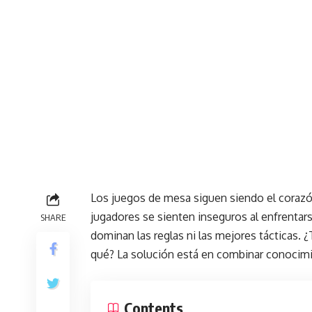
Los juegos de mesa siguen siendo el corazó
jugadores se sienten inseguros al enfrentarse
SHARE
dominan las reglas ni las mejores tácticas.
qué? La solución está en combinar conocimi
Contents