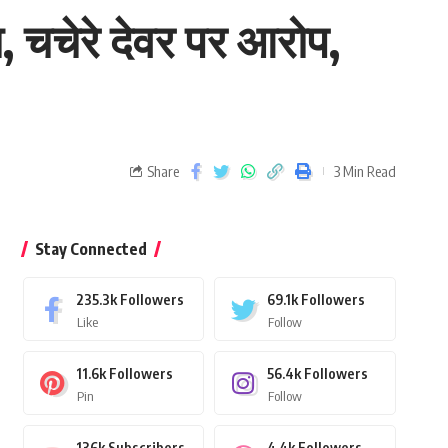
, चचेरे देवर पर आरोप,
Share
3 Min Read
Stay Connected
235.3k
Followers
69.1k
Followers
Like
Follow
11.6k
Followers
56.4k
Followers
Pin
Follow
136k
Subscribers
4.4k
Followers