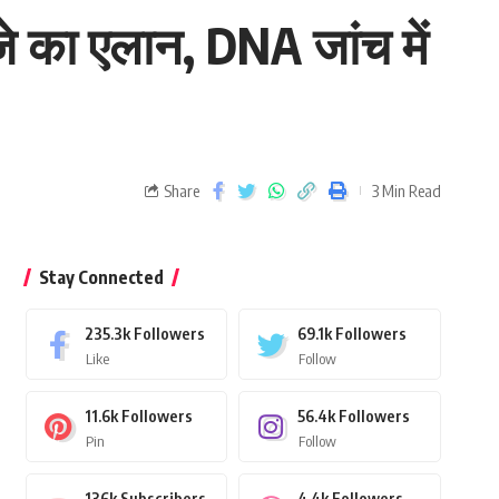
जे का एलान, DNA जांच में
Share
3 Min Read
Stay Connected
235.3k
Followers
69.1k
Followers
Like
Follow
11.6k
Followers
56.4k
Followers
Pin
Follow
136k
Subscribers
4.4k
Followers