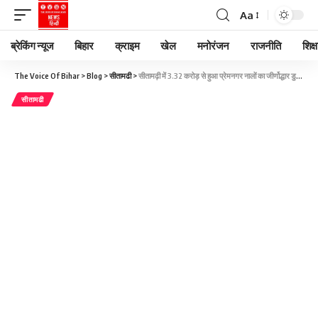
Aa
ब्रेकिंग न्यूज
बिहार
क्राइम
खेल
मनोरंजन
राजनीति
शिक्ष
The Voice Of Bihar
>
Blog
>
सीतामढी
>
सीतामढ़ी में 3.32 करोड़ से हुआ प्रेमनगर नालों का जीर्णोद्धार डुमरा और रुन्नीसैदपुर के 6 गांवों के 500 किसानों को मिल रहा लाभ
सीतामढी