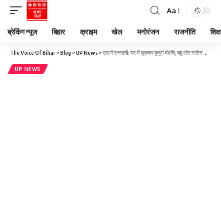
Aa
ब्रेकिंग न्यूज
बिहार
क्राइम
खेल
मनोरंजन
राजनीति
शिक्ष
The Voice Of Bihar
>
Blog
>
UP News
>
एटा में सनसनी: घर में घुसकर बुजुर्ग दंपत्ति, बहू और नातिन की बेरहमी से हत्या इलाका दहशत में
UP NEWS