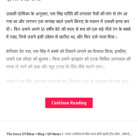
उसकी प्रेमिका के अनुसार, राम सिंह प्रीति की लगातार पैसों की मांग से तंग आ
गया था और लगभग एक सप्ताह पहले उसने किराए के मकान में उसकी हत्या कर
दी। फिर उसने अपने 16 वर्षीय बेटे की मदद से शव को एक बड़े नीले रंग के बक्से
में रखा, जिसे उसने इसी उद्देश्य से खरीदा था, और फिर उसे जला दिया।
शनिवार देर रात, राम सिंह ने बक्से को ठिकाने लगाने का फैसला किया, इसलिए
उसने एक लोडर को बुलाया। फिस उसने ड्राइवर को ट्रक सिविल अस्पताल की
तरफ ले जाने को कहा और खुद ट्रक के पीछे-पीछे चलने लगा।
रास्ते में राम सिंह अचानक गायब हो गया, जिससे ट्रक के ड्राइवर को शक हुआ।
उसने पुलिस को सूचना दी, जिसने ट्रक के ट्रंक के अंदर राख, कोयले के टुकड़े
और जली हुई हड्डियों के छोटे-छोटे टुकड़े बरामद किए।
Continue Reading
फोरेंसिक टीम ने सैंपल एकत्र किए। पुलिस और टीम लेहर गांव स्थित घर में गए
और वहां उन्हें मिट्टी का चूल्हा, लकड़ी और कोयला मिला, जिनका इस्तेमाल शायद
जलाने के लिए किया गया था। घर के अंदर एक नीला ड्रम भी मिला।
The Voice Of Bihar
>
Blog
>
UP News
>
‘भारत-अमेरिका के बीच जल्द होगी पहली ट्रेड डील’, कॉमर्स सेक्रेटरी बोले- टैरिफ कम करने में मिल सकती है मदद