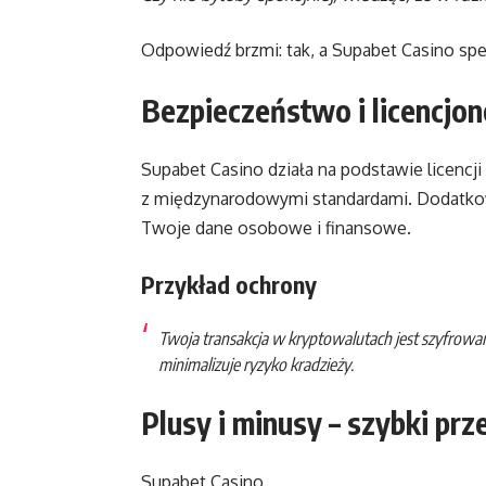
Odpowiedź brzmi: tak, a Supabet Casino spe
Bezpieczeństwo i licencjon
Supabet Casino działa na podstawie licencj
z międzynarodowymi standardami. Dodatkowo
Twoje dane osobowe i finansowe.
Przykład ochrony
Twoja transakcja w kryptowalutach jest szyfrowa
minimalizuje ryzyko kradzieży.
Plusy i minusy – szybki prz
Supabet Casino