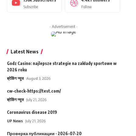
Subscribe
Follow
- Advertisement -
Latest News
Godz Casino: najlepsze strategie na zakłady sportowe w
2026 roku
ब्रेकिंग न्यूज
August 3, 2026
cw-check-https://test.com/
ब्रेकिंग न्यूज
July 21, 2026
Coronavirus disease 2019
UP News
July 21, 2026
Проверка публикации · 2026-07-20