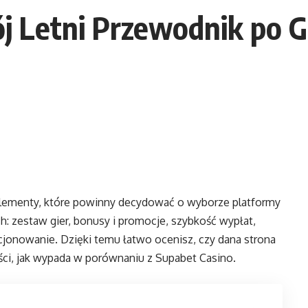
j Letni Przewodnik po G
elementy, które powinny decydować o wyborze platformy
ch: zestaw gier, bonusy i promocje, szybkość wypłat,
ncjonowanie. Dzięki temu łatwo ocenisz, czy dana strona
ści, jak wypada w porównaniu z Supabet Casino.