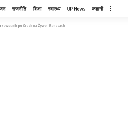
ंजन
राजनीति
शिक्षा
स्वास्थ्य
UP News
कहानी
Przewodnik po Grach na Żywo i Bonusach