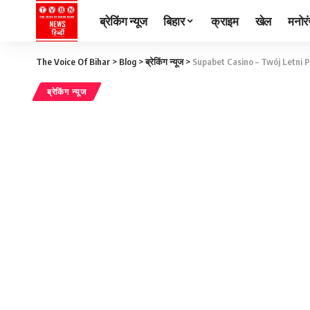
ब्रेकिंग न्यूज
बिहार
क्राइम
खेल
मनोर
The Voice Of Bihar
>
Blog
>
ब्रेकिंग न्यूज
>
Supabet Casino – Twój Letni 
ब्रेकिंग न्यूज