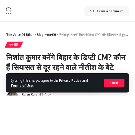
Leave a comment
The Voice Of Bihar
>
Blog
>
राजनीति
>
निशांत कुमार बनेंगे बिहार के डिप्टी CM? कौन हैं सियासत से दूर रहने वाले नीतीश के बेटे
राजनीति
निशांत कुमार बनेंगे बिहार के डिप्टी CM? कौन
हैं सियासत से दूर रहने वाले नीतीश के बेटे
By using this site, you agree to the
Privacy Policy
and
Share
3 Min Read
Accept
Terms of Use
.
Saroj Raja
Last updated: 2026/03/04 at 7:17 PM
नीतीश कुमार के राज्यसभा जाने की चर्चाओं के बीच उनके इकलौते बेटे निशांत
कुमार की राजनीति में एंट्री लेने को लेकर चर्चाएं तेज हो गई हैं. निशांत कुमार अब