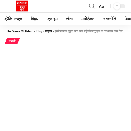
Aa
ब्रेकिंग न्यूज
बिहार
क्राइम
खेल
मनोरंजन
राजनीति
शिक्ष
The Voice Of Bihar
>
Blog
>
कहानी
>
हाथों में लाल चूड़ा, बिंदी और नई नवेली दुल्हन के गेटअप में पेपर देने आया लड़का, ऐसे पकड़ा गया
कहानी