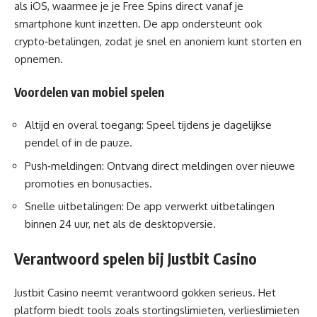
als iOS, waarmee je je Free Spins direct vanaf je
smartphone kunt inzetten. De app ondersteunt ook
crypto‑betalingen, zodat je snel en anoniem kunt storten en
opnemen.
Voordelen van mobiel spelen
Altijd en overal toegang: Speel tijdens je dagelijkse
pendel of in de pauze.
Push‑meldingen: Ontvang direct meldingen over nieuwe
promoties en bonusacties.
Snelle uitbetalingen: De app verwerkt uitbetalingen
binnen 24 uur, net als de desktopversie.
Verantwoord spelen bij Justbit Casino
Justbit Casino neemt verantwoord gokken serieus. Het
platform biedt tools zoals stortingslimieten, verlieslimieten