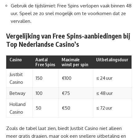
Gebruik de tijdslimiet: Free Spins verlopen vaak binnen 48
uur. Speel ze zo snel mogelijk om te voorkomen dat ze
vervallen.
Vergelijking van Free Spins‑aanbiedingen bij
Top Nederlandse Casino’s
Casino
Aantal
Maximale
Uitbetalingsduur
Free Spins
winst per spin
Justbit
150
€100
≤ 24 uur
Casino
Betway
100
€75
≤ 48 uur
Holland
50
€50
≤ 72 uur
Casino
Zoals de tabel laat zien, biedt Justbit Casino niet alleen
meer gratis draaien, maar ook een snellere uitbetaling en