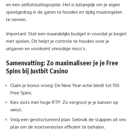
en een zelfuitsluitingsoptie. Het is belangrijk om je eigen
speelgedrag in de gaten te houden en tijdig maatregelen
te nemen.
Important: Stel een maandelijks budget in voordat je begint
met spelen. Dit helpt je controle te houden over je
uitgaven en voorkomt onnodige risico’s.
Samenvatting: Zo maximaliseer je je Free
Spins bij Justbit Casino
Claim je bonus vroeg: De New Year‑actie biedt tot 150
Free Spins.
Kies slots met hoge RTP: Zo vergroot je je kansen op
winst.
Volg een gestructureerd plan: Gebruik de stappen uit ons
plan om de inzetvereisten efficiënt te behalen.