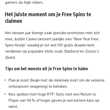
gamers als high rollers.
Het juiste moment om je Free Spins te
claimen
Het nieuwe jaar brengt vaak speciale promoties met zich
mee. Justbit Casino lanceert jaarlijks een “New Year Free
Spins‑festijn” waarbij je tot wel 150 gratis draaien kunt
verdienen op populaire titels zoals
Starburst
en
Gonzo’s
Quest
.
Tips om het meeste uit je Free Spins te halen
Plan je inzet: Begin met de minimale inzet om de vereiste
omloopsom (wagering) te behalen.
Kies spellen met hoge RTP: Slots met een Return to
Player van 96 % of hoger geven je een betere kans op
winst.