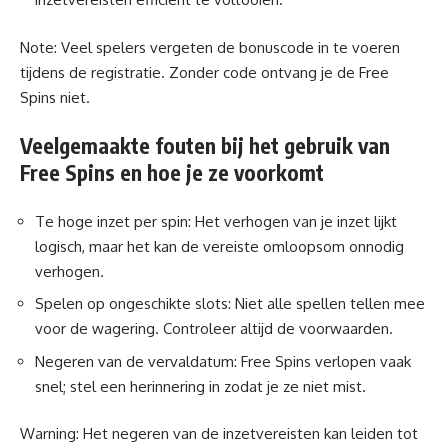
Note: Veel spelers vergeten de bonuscode in te voeren
tijdens de registratie. Zonder code ontvang je de Free
Spins niet.
Veelgemaakte fouten bij het gebruik van
Free Spins en hoe je ze voorkomt
Te hoge inzet per spin: Het verhogen van je inzet lijkt
logisch, maar het kan de vereiste omloopsom onnodig
verhogen.
Spelen op ongeschikte slots: Niet alle spellen tellen mee
voor de wagering. Controleer altijd de voorwaarden.
Negeren van de vervaldatum: Free Spins verlopen vaak
snel; stel een herinnering in zodat je ze niet mist.
Warning: Het negeren van de inzetvereisten kan leiden tot