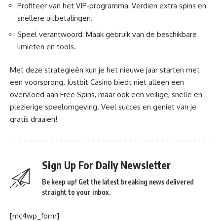
Profiteer van het VIP‑programma: Verdien extra spins en
snellere uitbetalingen.
Speel verantwoord: Maak gebruik van de beschikbare
limieten en tools.
Met deze strategieën kun je het nieuwe jaar starten met
een voorsprong. Justbit Casino biedt niet alleen een
overvloed aan Free Spins, maar ook een veilige, snelle en
plezierige speelomgeving. Veel succes en geniet van je
gratis draaien!
Sign Up For Daily Newsletter
Be keep up! Get the latest breaking news delivered
straight to your inbox.
[mc4wp_form]