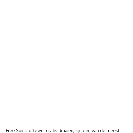
Free Spins, oftewel gratis draaien, zijn een van de meest