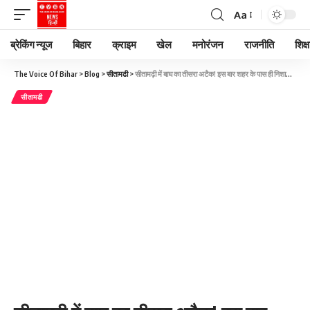
Aa
ब्रेकिंग न्यूज
बिहार
क्राइम
खेल
मनोरंजन
राजनीति
शिक्ष
The Voice Of Bihar
>
Blog
>
सीतामढी
>
सीतामढ़ी में बाघ का तीसरा अटैक! इस बार शहर के पास ही निशाना बना जंगली सुअर
सीतामढी