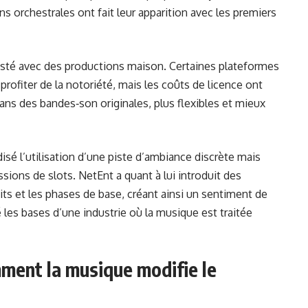
 orchestrales ont fait leur apparition avec les premiers
sté avec des productions maison. Certaines plateformes
rofiter de la notoriété, mais les coûts de licence ont
dans des bandes‑son originales, plus flexibles et mieux
isé l’utilisation d’une piste d’ambiance discrète mais
ions de slots. NetEnt a quant à lui introduit des
its et les phases de base, créant ainsi un sentiment de
 les bases d’une industrie où la musique est traitée
mment la musique modifie le