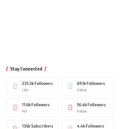
Stay Connected
235.3k
Followers
69.1k
Followers
Like
Follow
11.6k
Followers
56.4k
Followers
Pin
Follow
136k
Subscribers
4.4k
Followers