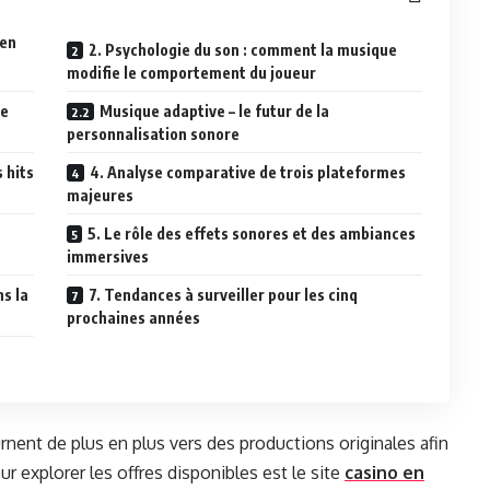
 en
2. Psychologie du son : comment la musique
modifie le comportement du joueur
ue
Musique adaptive – le futur de la
personnalisation sonore
 hits
4. Analyse comparative de trois plateformes
majeures
5. Le rôle des effets sonores et des ambiances
immersives
ns la
7. Tendances à surveiller pour les cinq
prochaines années
urnent de plus en plus vers des productions originales afin
ur explorer les offres disponibles est le site
casino en