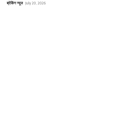
ब्रेकिंग न्यूज
July 20, 2026