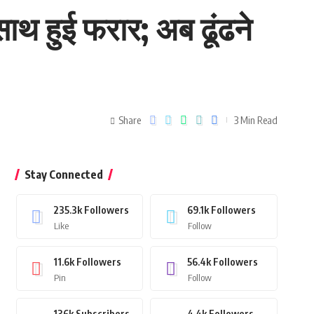
साथ हुई फरार; अब ढूंढने
Share
3 Min Read
Stay Connected
235.3k
Followers
69.1k
Followers
Like
Follow
11.6k
Followers
56.4k
Followers
Pin
Follow
136k
Subscribers
4.4k
Followers