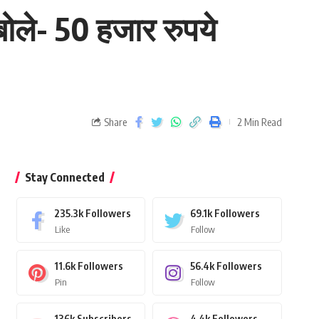
ोले- 50 हजार रुपये
Share
2 Min Read
Stay Connected
235.3k
Followers
69.1k
Followers
Like
Follow
11.6k
Followers
56.4k
Followers
Pin
Follow
136k
Subscribers
4.4k
Followers