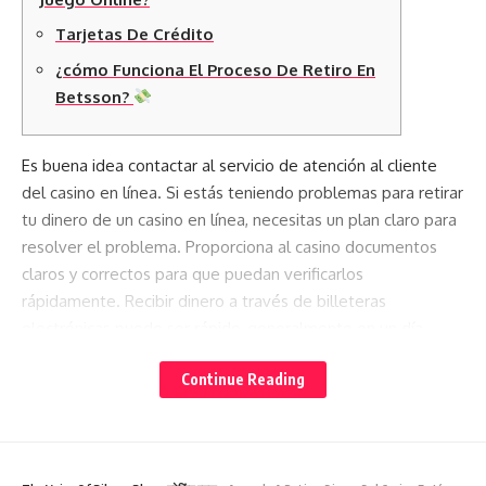
Tarjetas De Crédito
¿cómo Funciona El Proceso De Retiro En
Betsson?
Es buena idea contactar al servicio de atención al cliente
del casino en línea. Si estás teniendo problemas para retirar
tu dinero de un casino en línea, necesitas un plan claro para
resolver el problema. Proporciona al casino documentos
claros y correctos para que puedan verificarlos
rápidamente. Recibir dinero a través de billeteras
electrónicas puede ser rápido, generalmente en un día,
pero recibirlo a través de una transferencia bancaria puede
Continue Reading
tardar unos días. El tiempo que puede llevar revisar tus
documentos varía, desde 24 horas hasta unos días. Cuando
solicitas hacer un retiro, te pedirán algunos documentos
para comprobar quién eres.