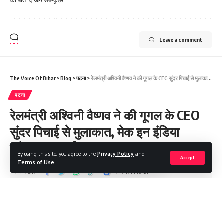
की बात दिखिये सब-कुछ!
Leave a comment
The Voice Of Bihar
>
Blog
>
पटना
>
रेलमंत्री अश्विनी वैष्णव ने की गूगल के CEO सुंदर पिचाई से मुलाकात, मेक इन इंडिया प्रोग्राम पर हुई खास बात
पटना
रेलमंत्री अश्विनी वैष्णव ने की गूगल के CEO
सुंदर पिचाई से मुलाकात, मेक इन इंडिया
प्रोग्राम पर हुई खास बात
By using this site, you agree to the
Privacy Policy
and
Accept
Terms of Use
.
Share
2 Min Read
Saroj Raja
Last updated: 2023/05/10 at 1:06 AM